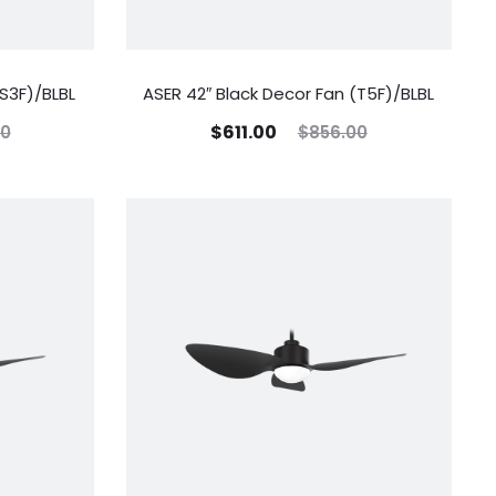
(S3F)/BLBL
ASER 42″ Black Decor Fan (T5F)/BLBL
$
611.00
00
$
856.00