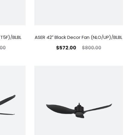
(T5F)/BLBL
ASER 42″ Black Decor Fan (NLO/UP)/BLBL
$
572.00
.00
$
800.00