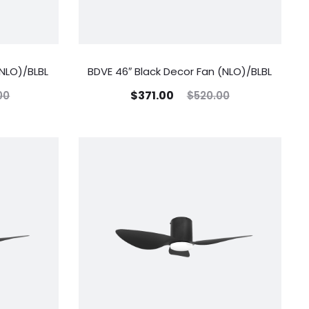
(NLO)/BLBL
BDVE 46″ Black Decor Fan (NLO)/BLBL
$
371.00
00
$
520.00