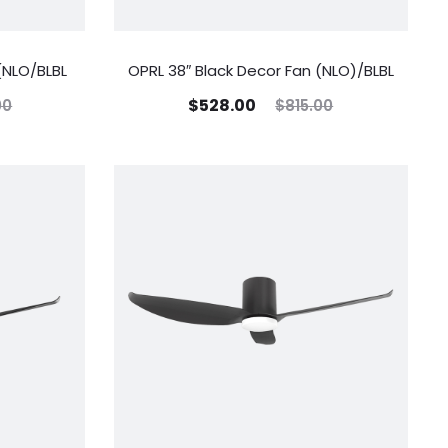
(NLO/BLBL
OPRL 38″ Black Decor Fan (NLO)/BLBL
$
528.00
00
$
815.00