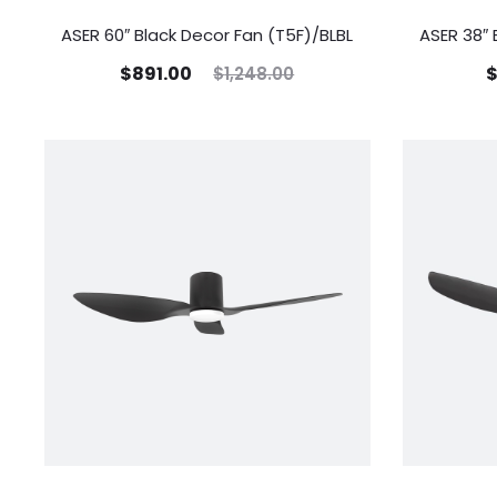
ASER 60″ Black Decor Fan (T5F)/BLBL
ASER 38″ 
$
891.00
$
1,248.00