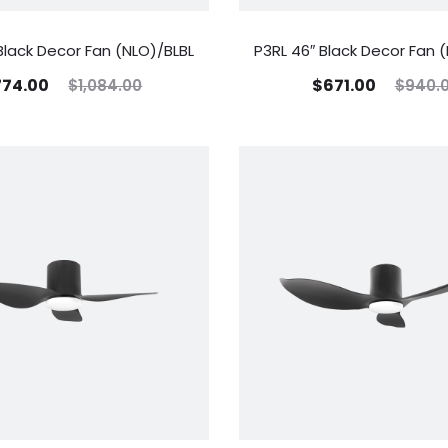
Black Decor Fan (NLO)/BLBL
P3RL 46″ Black Decor Fan 
774.00
$
671.00
$
1,084.00
$
940.